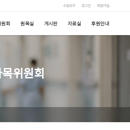
중앙대학교 광명병원
수원교구
로그인
회원가입
평택성모병원
한림대학교 동탄성심병원
자료실
위원회
원목실
게시판
자료실
후원안내
처
한림대학교 성심병원(평촌)
공지사항
사진 갤러리
후원안내
사목위원회